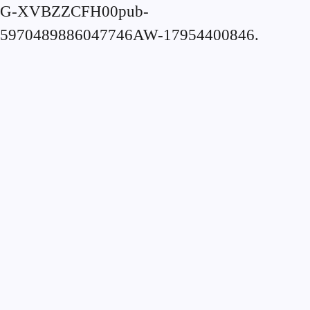
G-XVBZZCFH00pub-
5970489886047746AW-17954400846.