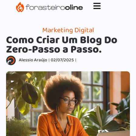
G-XVBZZCFH00pub-5970489886047746AW-
17954400846.
Marketing Digital
Como Criar Um Blog Do
Zero-Passo a Passo.
Alessio Araújo
02/07/2025