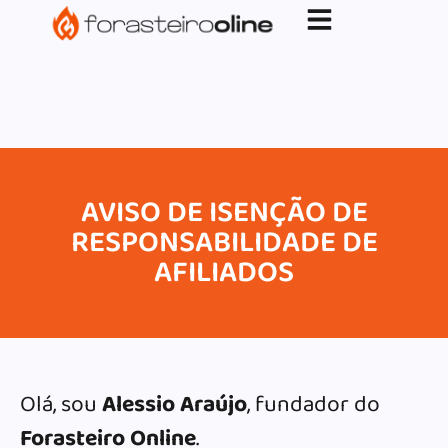
G-XVBZZCFH00pub-5970489886047746AW-
17954400846.
AVISO DE ISENÇÃO DE
RESPONSABILIDADE DE
AFILIADOS
Olá, sou
Alessio Araújo
, fundador do
Forasteiro Online
.