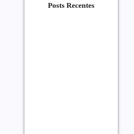
Posts Recentes
Link Building Para
Iniciantes: Como
Conseguir Backlinks
21/07/2026
Alessio Araújo
|
Como Monetizar um Blog