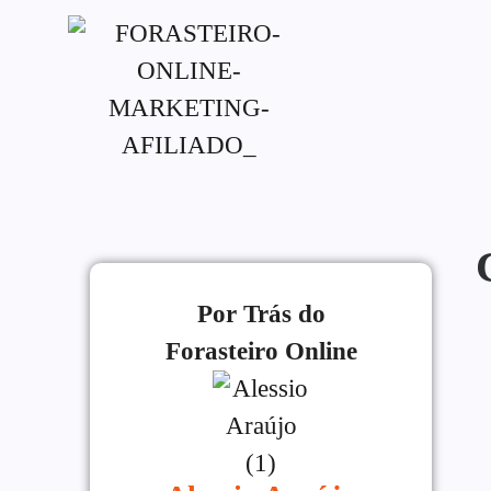
G-XVBZZCFH00pub-5970489886047746AW-
Por Trás do
Forasteiro Online