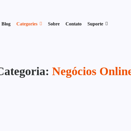
17954400846.
Blog
Categories
Sobre
Contato
Suporte
Categoria:
Negócios Onlin
Negócios Online
Como Monetizar um Blog Peq
Acessos