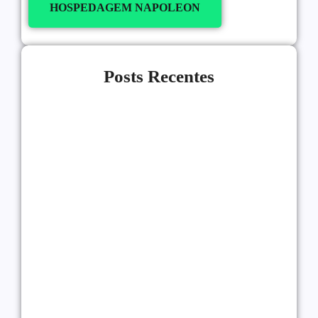
HOSPEDAGEM NAPOLEON
Posts Recentes
Link Building Para Iniciantes:
Como Conseguir Backlinks
21/07/2026
Alessio Araújo
|
Como Monetizar um Blog
Pequeno Antes dos 10 Mil Acessos