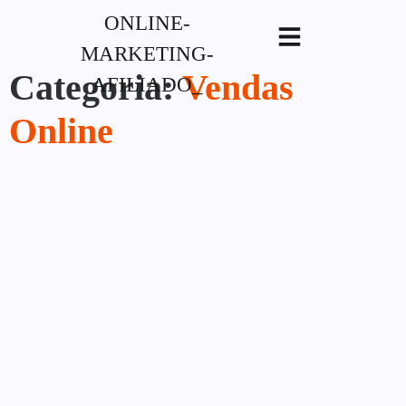
G-XVBZZCFH00pub-
5970489886047746AW-17954400846.
Categoria:
Vendas
Online
Vendas Online
Gatilhos Mentais Para
Vendas: Psicologia Para
Converter Mais
14/07/2026
Alessio Araújo
|