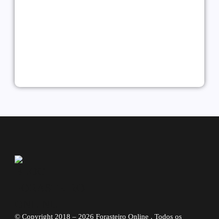
WhatsApp Marketing: Como
Vender e Fidelizar Clientes em
2026
07/07/2026
Alessio Araújo
|
© Copyright 2018 – 2026 Forasteiro Online . Todos os