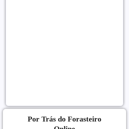
Como Monetizar um Blog Pequeno Antes dos 10
Mil Acessos
NEGÓCIOS ONLINE
|
Gatilhos Mentais Para Vendas: Psicologia Para
Converter Mais
VENDAS ONLINE
|
Por Trás do Forasteiro
Online