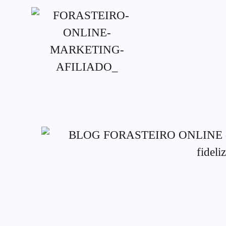
G-XVBZZCFH00pub-5970489886047746AW-