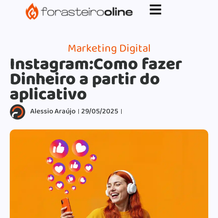
G-XVBZZCFH00pub-5970489886047746AW-
17954400846.
Marketing Digital
Instagram:Como fazer
Dinheiro a partir do
aplicativo
Alessio Araújo
29/05/2025