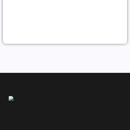
WhatsApp Marketing: Como Vender
e Fidelizar Clientes em 2026
07/07/2026
Alessio Araújo
|