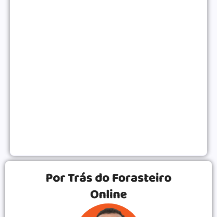
Como Monetizar um Blog Pequeno Antes dos 10
Mil Acessos
NEGÓCIOS ONLINE
|
Gatilhos Mentais Para Vendas: Psicologia Para
Converter Mais
VENDAS ONLINE
|
Por Trás do Forasteiro
Online