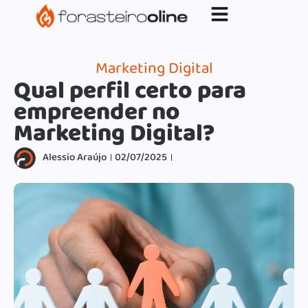
G-XVBZZCFH00pub-5970489886047746AW-
17954400846.
Marketing Digital
Qual perfil certo para
empreender no
Marketing Digital?
Alessio Araújo
02/07/2025