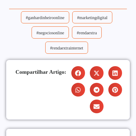
#ganhardinheiroonline
#marketingdigital
#negociosonline
#rendaextra
#rendaextrainternet
Compartilhar Artigo: