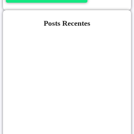
Posts Recentes
Link Building Para Iniciantes: Como
Conseguir Backlinks
21/07/2026
Alessio Araújo
|
Como Monetizar um Blog Pequeno
Antes dos 10 Mil Acessos
20/07/2026
Alessio Araújo
|