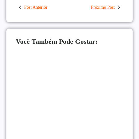
Post Anterior
Próximo Post
Você Também Pode Gostar:
Como Monetizar um Blog Pequeno Antes dos 10
Mil Acessos
NEGÓCIOS ONLINE
|
Gatilhos Mentais Para Vendas: Psicologia Para
Converter Mais