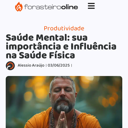
G-XVBZZCFH00pub-5970489886047746AW-
17954400846.
Produtividade
Saúde Mental: sua
importância e Influência
na Saúde Física
Alessio Araújo
03/06/2025