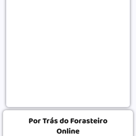
Como Monetizar um Blog Pequeno Antes dos 10
Mil Acessos
NEGÓCIOS ONLINE
|
Gatilhos Mentais Para Vendas: Psicologia Para
Converter Mais
VENDAS ONLINE
|
Por Trás do Forasteiro
Online