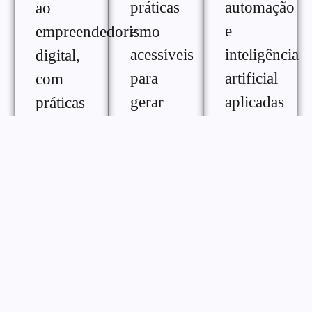
práticas
automação
ao
e
e
empreendedorismo
acessíveis
inteligência
digital,
para
artificial
com
gerar
aplicadas
práticas
renda
ao
e
extra na
crescimento
ferramentas
internet,
digital,
para
com
com
melhorar
diferentes
conteúdos
desempenho,
formas
práticos
consistência
de
para
e
monetização
otimizar
gestão