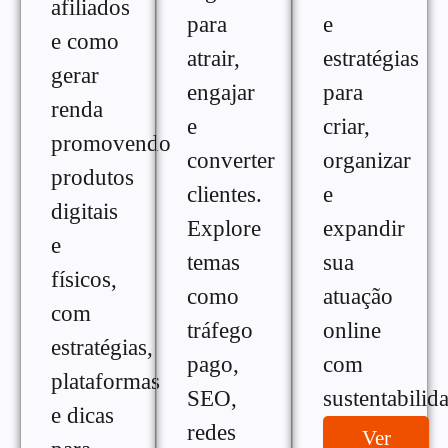
afiliados
para
e
e como
atrair,
estratégias
gerar
engajar
para
renda
e
criar,
promovendo
converter
organizar
produtos
clientes.
e
digitais
Explore
expandir
e
temas
sua
físicos,
como
atuação
com
tráfego
online
estratégias,
pago,
com
plataformas
SEO,
sustentabilid
e dicas
redes
Ver