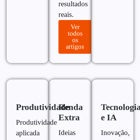
resultados
reais.
Ver
todos
os
artigos
Produtividade
Renda
Tecnologi
Extra
e IA
Produtividade
Ideias
Inovação,
aplicada