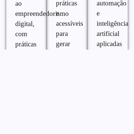
práticas
automação
ao
e
e
empreendedorismo
acessíveis
inteligência
digital,
para
artificial
com
gerar
aplicadas
práticas
renda
ao
e
extra na
crescimento
ferramentas
internet,
digital,
para
com
com
melhorar
diferentes
conteúdos
desempenho,
formas
práticos
consistência
de
para
e
monetização
otimizar
gestão