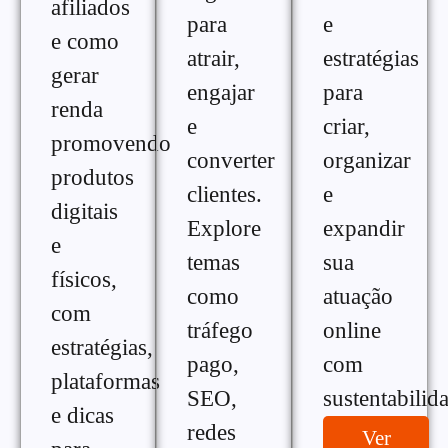
afiliados
para
e
e como
atrair,
estratégias
gerar
engajar
para
renda
e
criar,
promovendo
converter
organizar
produtos
clientes.
e
digitais
Explore
expandir
e
temas
sua
físicos,
como
atuação
com
tráfego
online
estratégias,
pago,
com
plataformas
SEO,
sustentabilid
e dicas
redes
Ver