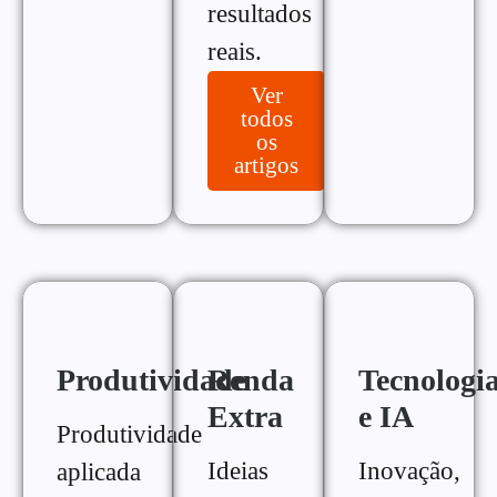
resultados
reais.
Ver
todos
os
artigos
Produtividade
Renda
Tecnologi
Extra
e IA
Produtividade
Ideias
Inovação,
aplicada