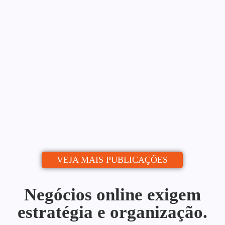
Estratégia de Conteúdo Para
Blog: Do Zero ao Calendário
Editorial
Alessio Araújo
06/07/2026
|
Uma estratégia de conteúdo para blog é o
que separa quem publica de quem...
Continue lendo
VEJA MAIS PUBLICAÇÕES
Negócios online exigem
estratégia e organização.