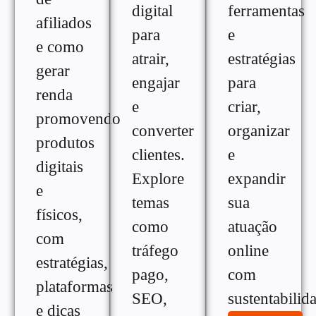
digital
ferramentas
afiliados
para
e
e como
atrair,
estratégias
gerar
engajar
para
renda
e
criar,
promovendo
converter
organizar
produtos
clientes.
e
digitais
Explore
expandir
e
temas
sua
físicos,
como
atuação
com
tráfego
online
estratégias,
pago,
com
plataformas
SEO,
sustentabilid
e dicas