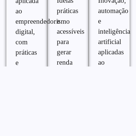
Ideias
Inovação,
aplicada
práticas
automação
ao
e
e
empreendedorismo
acessíveis
inteligência
digital,
para
artificial
com
gerar
aplicadas
práticas
renda
ao
e
extra na
crescimento
ferramentas
internet,
digital,
para
com
com
melhorar
diferentes
conteúdos
desempenho,
formas
práticos
consistência
de
para
e
monetização
otimizar
gestão