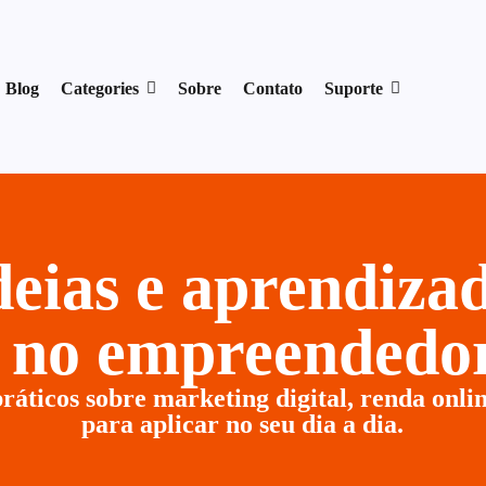
17954400846.
Blog
Categories
Sobre
Contato
Suporte
ideias e aprendiz
r no empreendedor
ráticos sobre marketing digital, renda onlin
para aplicar no seu dia a dia.