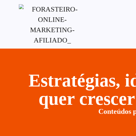
G-XVBZZCFH00pub-5970489886047746AW-
Estratégias, 
quer cresce
Conteúdos p