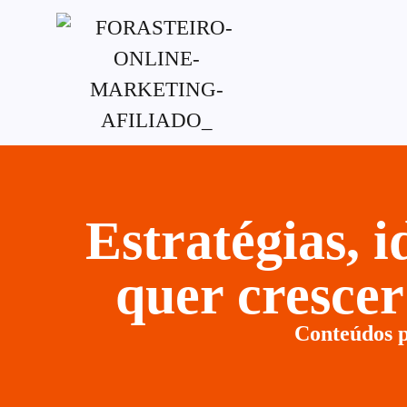
G-XVBZZCFH00pub-5970489886047746AW-
Estratégias, 
quer cresce
Conteúdos p