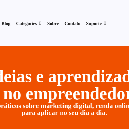
17954400846.
Blog
Categories
Sobre
Contato
Suporte
ideias e aprendiz
r no empreendedor
ráticos sobre marketing digital, renda onlin
para aplicar no seu dia a dia.