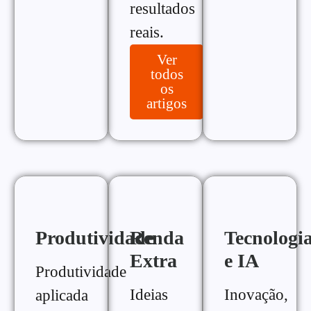
resultados
reais.
Ver
todos
os
artigos
Produtividade
Renda
Tecnologi
Extra
e IA
Produtividade
Ideias
Inovação,
aplicada