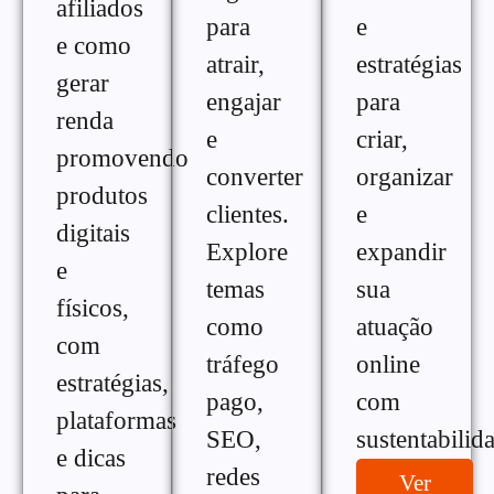
afiliados
para
e
e como
atrair,
estratégias
gerar
engajar
para
renda
e
criar,
promovendo
converter
organizar
produtos
clientes.
e
digitais
Explore
expandir
e
temas
sua
físicos,
como
atuação
com
tráfego
online
estratégias,
pago,
com
plataformas
SEO,
sustentabilid
e dicas
redes
Ver