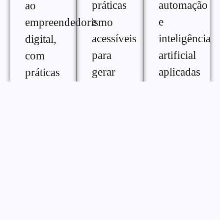
práticas
automação
ao
e
e
empreendedorismo
acessíveis
inteligência
digital,
para
artificial
com
gerar
aplicadas
práticas
renda
ao
e
extra na
crescimento
ferramentas
internet,
digital,
para
com
com
melhorar
diferentes
conteúdos
desempenho,
formas
práticos
consistência
de
para
e
monetização
otimizar
gestão