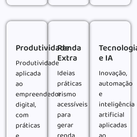
Produtividade
Renda
Tecnologi
Extra
e IA
Produtividade
Ideias
Inovação,
aplicada
práticas
automação
ao
e
e
empreendedorismo
acessíveis
inteligência
digital,
para
artificial
com
gerar
aplicadas
práticas
renda
ao
e