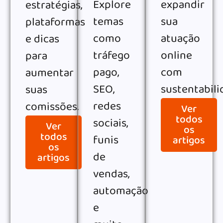
Explore
expandir
estratégias,
temas
sua
plataformas
como
atuação
e dicas
tráfego
online
para
pago,
com
aumentar
SEO,
sustentabili
suas
redes
comissões.
Ver
todos
sociais,
Ver
os
todos
funis
artigos
os
de
artigos
vendas,
automação
e