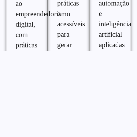
práticas
automação
ao
e
e
empreendedorismo
acessíveis
inteligência
digital,
para
artificial
com
gerar
aplicadas
práticas
renda
ao
e
extra na
crescimento
ferramentas
internet,
digital,
para
com
com
melhorar
diferentes
conteúdos
desempenho,
formas
práticos
consistência
de
para
e
monetização
otimizar
gestão