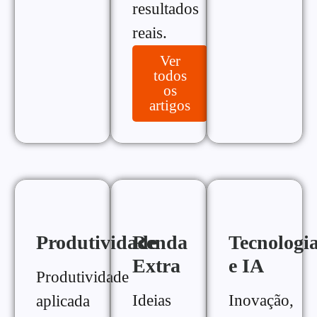
resultados
reais.
Ver
todos
os
artigos
Produtividade
Renda
Tecnologi
Extra
e IA
Produtividade
Ideias
Inovação,
aplicada