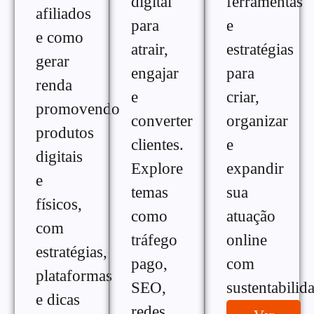
digital
ferramentas
afiliados
para
e
e como
atrair,
estratégias
gerar
engajar
para
renda
e
criar,
promovendo
converter
organizar
produtos
clientes.
e
digitais
Explore
expandir
e
temas
sua
físicos,
como
atuação
com
tráfego
online
estratégias,
pago,
com
plataformas
SEO,
sustentabilid
e dicas
redes