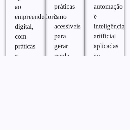
práticas
automação
ao
e
e
empreendedorismo
acessíveis
inteligência
digital,
para
artificial
com
gerar
aplicadas
práticas
renda
ao
e
extra na
crescimento
ferramentas
internet,
digital,
para
com
com
melhorar
diferentes
conteúdos
desempenho,
formas
práticos
consistência
de
para
e
monetização
otimizar
gestão