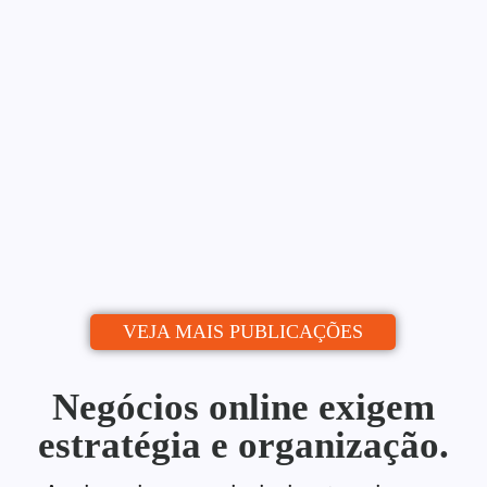
Blog: Do Zero ao Calendário
Editorial
Alessio Araújo
06/07/2026
|
Uma estratégia de conteúdo para blog é o
que separa quem publica de quem...
Continue lendo
VEJA MAIS PUBLICAÇÕES
Negócios online exigem
estratégia e organização.