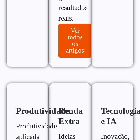
resultados
reais.
Ver
todos
os
artigos
Produtividade
Renda
Tecnologi
Extra
e IA
Produtividade
Ideias
Inovação,
aplicada