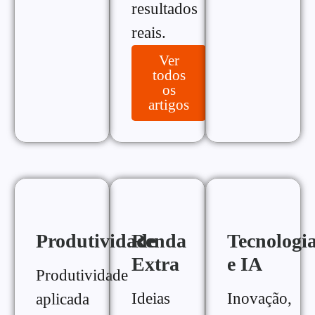
resultados
reais.
Ver
todos
os
artigos
Produtividade
Renda
Tecnologi
Extra
e IA
Produtividade
Ideias
Inovação,
aplicada