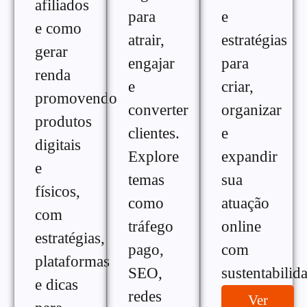
afiliados
para
e
e como
atrair,
estratégias
gerar
engajar
para
renda
e
criar,
promovendo
converter
organizar
produtos
clientes.
e
digitais
Explore
expandir
e
temas
sua
físicos,
como
atuação
com
tráfego
online
estratégias,
pago,
com
plataformas
SEO,
sustentabilid
e dicas
redes
Ver