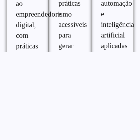
práticas
automação
ao
e
e
empreendedorismo
acessíveis
inteligência
digital,
para
artificial
com
gerar
aplicadas
práticas
renda
ao
e
extra na
crescimento
ferramentas
internet,
digital,
para
com
com
melhorar
diferentes
conteúdos
desempenho,
formas
práticos
consistência
de
para
e
monetização
otimizar
gestão