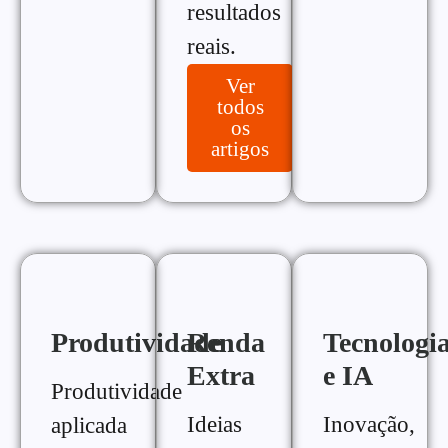
resultados
reais.
Ver
todos
os
artigos
Produtividade
Renda
Tecnologi
Extra
e IA
Produtividade
Ideias
Inovação,
aplicada