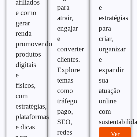
afiliados
para
e
e como
atrair,
estratégias
gerar
engajar
para
renda
e
criar,
promovendo
converter
organizar
produtos
clientes.
e
digitais
Explore
expandir
e
temas
sua
físicos,
como
atuação
com
tráfego
online
estratégias,
pago,
com
plataformas
SEO,
sustentabilid
e dicas
redes
Ver