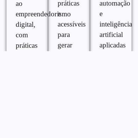
práticas
automação
ao
e
e
empreendedorismo
acessíveis
inteligência
digital,
para
artificial
com
gerar
aplicadas
práticas
renda
ao
e
extra na
crescimento
ferramentas
internet,
digital,
para
com
com
melhorar
diferentes
conteúdos
desempenho,
formas
práticos
consistência
de
para
e
monetização
otimizar
gestão