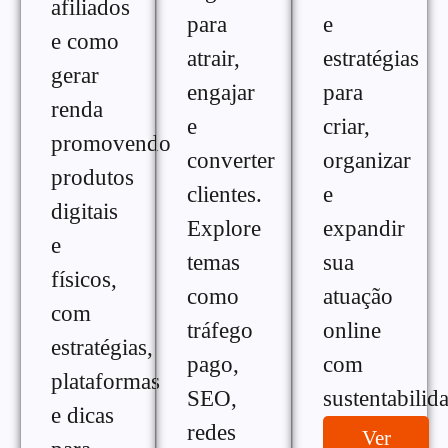
afiliados
para
e
e como
atrair,
estratégias
gerar
engajar
para
renda
e
criar,
promovendo
converter
organizar
produtos
clientes.
e
digitais
Explore
expandir
e
temas
sua
físicos,
como
atuação
com
tráfego
online
estratégias,
pago,
com
plataformas
SEO,
sustentabilid
e dicas
redes
Ver