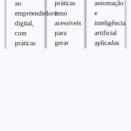
práticas
automação
ao
e
e
empreendedorismo
acessíveis
inteligência
digital,
para
artificial
com
gerar
aplicadas
práticas
renda
ao
e
extra na
crescimento
ferramentas
internet,
digital,
para
com
com
melhorar
diferentes
conteúdos
desempenho,
formas
práticos
consistência
de
para
e
monetização
otimizar
gestão