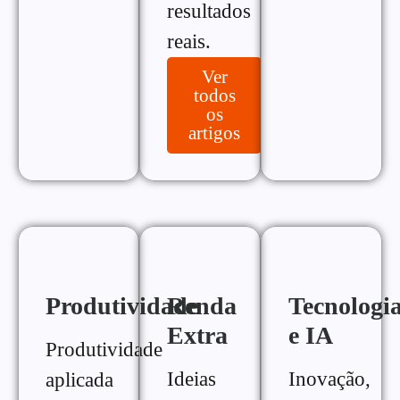
resultados
reais.
Ver
todos
os
artigos
Produtividade
Renda
Tecnologi
Extra
e IA
Produtividade
Ideias
Inovação,
aplicada