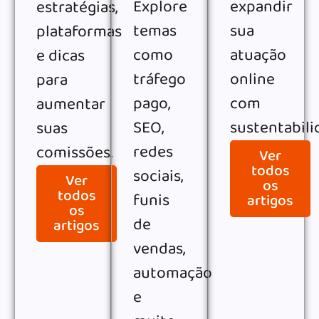
Explore
expandir
estratégias,
temas
sua
plataformas
como
atuação
e dicas
tráfego
online
para
pago,
com
aumentar
SEO,
sustentabili
suas
redes
comissões.
Ver
todos
sociais,
Ver
os
todos
funis
artigos
os
de
artigos
vendas,
automação
e