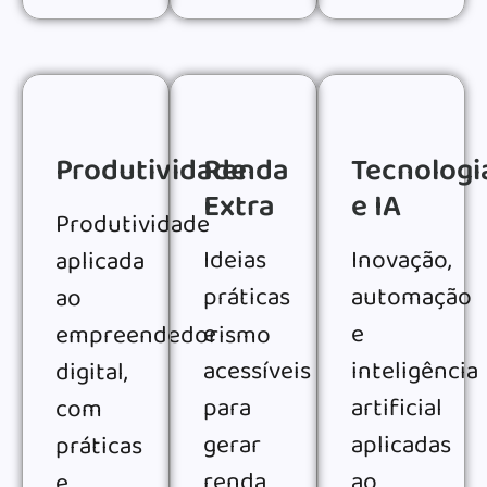
Produtividade
Renda
Tecnologi
Extra
e IA
Produtividade
Ideias
Inovação,
aplicada
práticas
automação
ao
e
e
empreendedorismo
acessíveis
inteligência
digital,
para
artificial
com
gerar
aplicadas
práticas
renda
ao
e