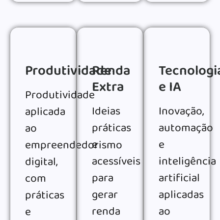
Produtividade
Renda
Tecnologi
Extra
e IA
Produtividade
Ideias
Inovação,
aplicada
práticas
automação
ao
e
e
empreendedorismo
acessíveis
inteligência
digital,
para
artificial
com
gerar
aplicadas
práticas
renda
ao
e