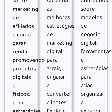
Aprenda
Conteúdos
sobre
as
sobre
marketing
melhores
modelos
de
estratégias
de
afiliados
de
negócio
e como
marketing
digital,
gerar
digital
ferramentas
renda
para
e
promovendo
atrair,
estratégias
produtos
engajar
para
digitais
e
criar,
e
converter
organizar
físicos,
clientes.
e
com
Explore
expandir
estratégias,