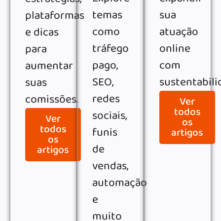
temas
sua
plataformas
como
atuação
e dicas
tráfego
online
para
pago,
com
aumentar
SEO,
sustentabili
suas
redes
comissões.
Ver
todos
sociais,
Ver
os
todos
funis
artigos
os
de
artigos
vendas,
automação
e
muito