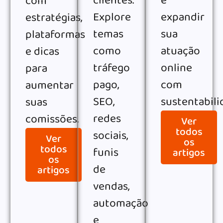
clientes.
e
com
Explore
expandir
estratégias,
temas
sua
plataformas
como
atuação
e dicas
tráfego
online
para
pago,
com
aumentar
SEO,
sustentabili
suas
redes
comissões.
Ver
todos
sociais,
Ver
os
todos
funis
artigos
os
de
artigos
vendas,
automação
e