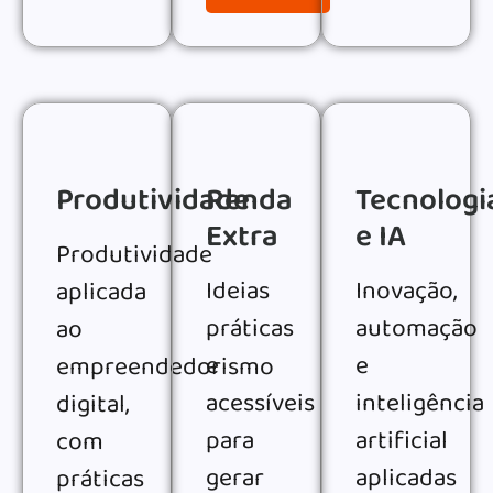
Produtividade
Renda
Tecnologi
Extra
e IA
Produtividade
Ideias
Inovação,
aplicada
práticas
automação
ao
e
e
empreendedorismo
acessíveis
inteligência
digital,
para
artificial
com
gerar
aplicadas
práticas