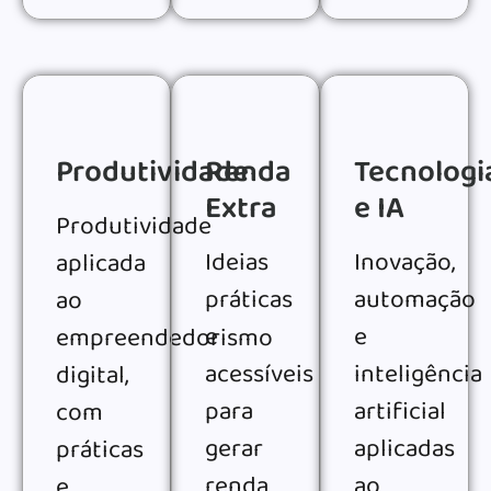
Produtividade
Renda
Tecnologi
Extra
e IA
Produtividade
Ideias
Inovação,
aplicada
práticas
automação
ao
e
e
empreendedorismo
acessíveis
inteligência
digital,
para
artificial
com
gerar
aplicadas
práticas
renda
ao
e