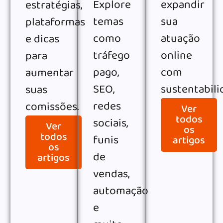
Explore
expandir
estratégias,
temas
sua
plataformas
como
atuação
e dicas
tráfego
online
para
pago,
com
aumentar
SEO,
sustentabili
suas
redes
comissões.
Ver
todos
sociais,
Ver
os
todos
funis
artigos
os
de
artigos
vendas,
automação
e