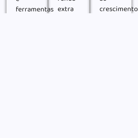
extra
crescimento
ferramentas
na
digital,
para
internet,
com
melhorar
com
conteúdos
desempenho,
diferentes
práticos
consistência
formas
para
e
de
otimizar
gestão
monetização
operações,
do
digital,
escalar
tempo.
seja
resultados
Ver
todos
como
e
os
afiliado,
aumentar
artigos
freelancer,
eficiência.