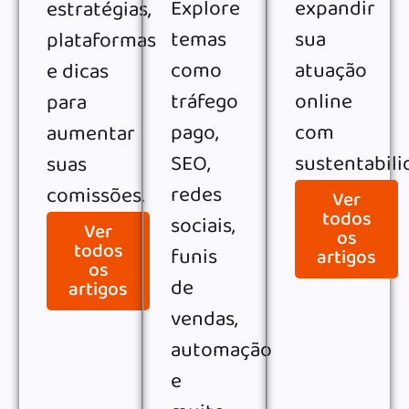
Explore
expandir
estratégias,
temas
sua
plataformas
como
atuação
e dicas
tráfego
online
para
pago,
com
aumentar
SEO,
sustentabili
suas
redes
comissões.
Ver
todos
sociais,
Ver
os
todos
funis
artigos
os
de
artigos
vendas,
automação
e