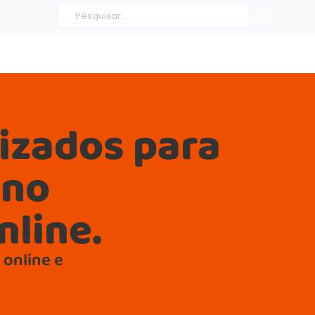
dizados para
 no
line.
 online e