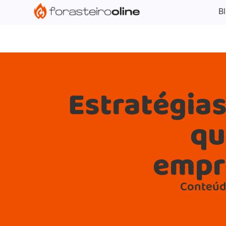
G-XVBZZCFH00pub-5970489886047746AW-17954400846
B
Estratégias
qu
empr
Conteúdo