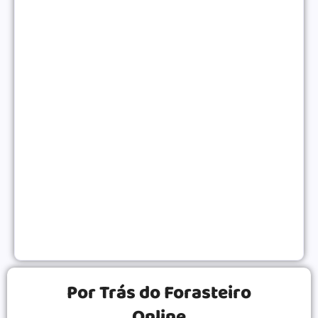
Como Monetizar um Blog Pequeno Antes dos 10
Mil Acessos
NEGÓCIOS ONLINE
|
Gatilhos Mentais Para Vendas: Psicologia Para
Converter Mais
VENDAS ONLINE
|
Por Trás do Forasteiro
Online