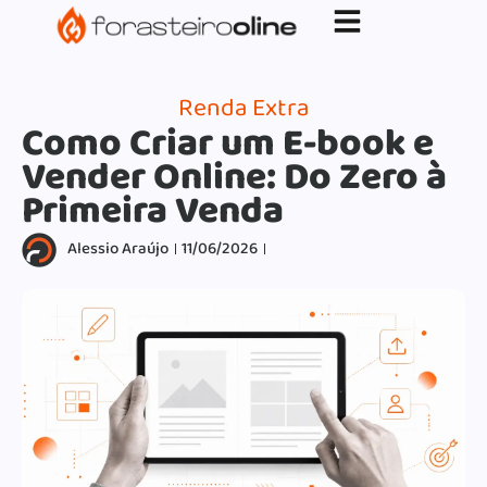
G-XVBZZCFH00pub-5970489886047746AW-
17954400846.
Renda Extra
Como Criar um E-book e
Vender Online: Do Zero à
Primeira Venda
Alessio Araújo
11/06/2026