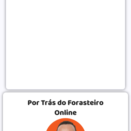
Como Monetizar um Blog Pequeno Antes dos 10
Mil Acessos
NEGÓCIOS ONLINE
|
Gatilhos Mentais Para Vendas: Psicologia Para
Converter Mais
VENDAS ONLINE
|
Por Trás do Forasteiro
Online