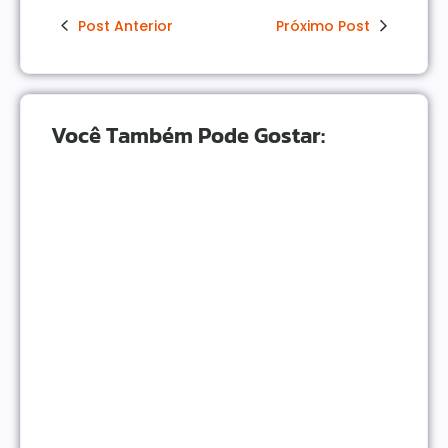
Post Anterior
Próximo Post
Você Também Pode Gostar:
Como Monetizar um Blog Pequeno Antes dos 10
Mil Acessos
NEGÓCIOS ONLINE
|
Gatilhos Mentais Para Vendas: Psicologia Para