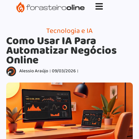
G-XVBZZCFH00pub-5970489886047746AW-
17954400846.
Tecnologia e IA
Como Usar IA Para
Automatizar Negócios
Online
Alessio Araújo
09/03/2026