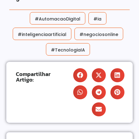
#AutomacaoDigital
#ia
#inteligenciaartificial
#negociosonline
#TecnologiaIA
Compartilhar
Artigo: