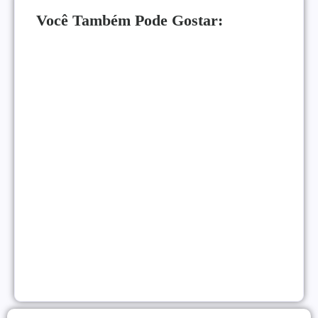
Você Também Pode Gostar:
Como Monetizar um Blog Pequeno Antes dos 10
Mil Acessos
NEGÓCIOS ONLINE
|
Gatilhos Mentais Para Vendas: Psicologia Para
Converter Mais
VENDAS ONLINE
|