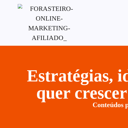
G-XVBZZCFH00pub-5970489886047746AW-
Estratégias, 
quer cresce
Conteúdos p