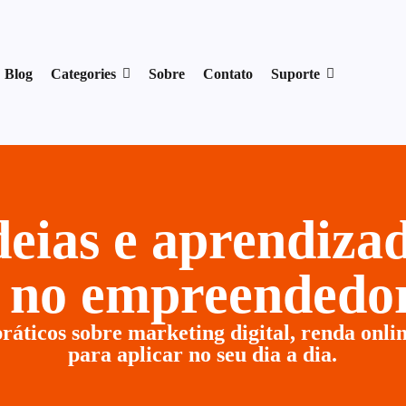
17954400846.
Blog
Categories
Sobre
Contato
Suporte
ideias e aprendiz
r no empreendedor
ráticos sobre marketing digital, renda onlin
para aplicar no seu dia a dia.