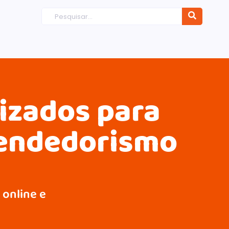
dizados para
eendedorismo
 online e