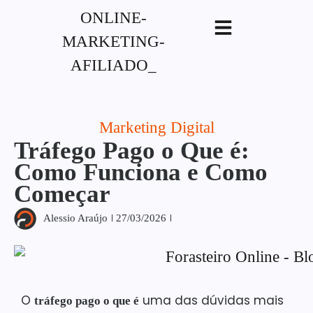
G-XVBZZCFH00pub-
5970489886047746AW-17954400846.
Marketing Digital
Tráfego Pago o Que é:
Como Funciona e Como
Começar
Alessio Araújo
27/03/2026
O
uma das dúvidas mais
tráfego pago o que é