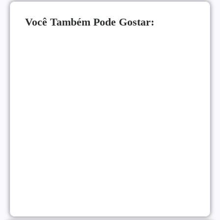
Você Também Pode Gostar:
Como Monetizar um Blog Pequeno Antes dos 10
Mil Acessos
NEGÓCIOS ONLINE
|
Gatilhos Mentais Para Vendas: Psicologia Para
Converter Mais
VENDAS ONLINE
|