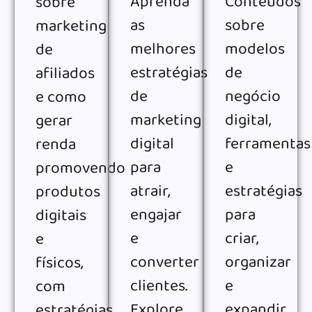
Aprenda
Conteúdos
sobre
as
sobre
marketing
melhores
modelos
de
estratégias
de
afiliados
de
negócio
e como
marketing
digital,
gerar
digital
ferramentas
renda
para
e
promovendo
atrair,
estratégias
produtos
engajar
para
digitais
e
criar,
e
converter
organizar
físicos,
clientes.
e
com
Explore
expandir
estratégias,