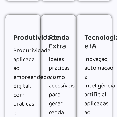
Produtividade
Renda
Tecnologi
Extra
e IA
Produtividade
Ideias
Inovação,
aplicada
práticas
automação
ao
e
e
empreendedorismo
acessíveis
inteligência
digital,
para
artificial
com
gerar
aplicadas
práticas
renda
ao
e