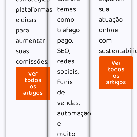
temas
sua
plataformas
como
atuação
e dicas
tráfego
online
para
pago,
com
aumentar
SEO,
sustentabili
suas
redes
comissões.
Ver
todos
sociais,
Ver
os
todos
funis
artigos
os
de
artigos
vendas,
automação
e
muito