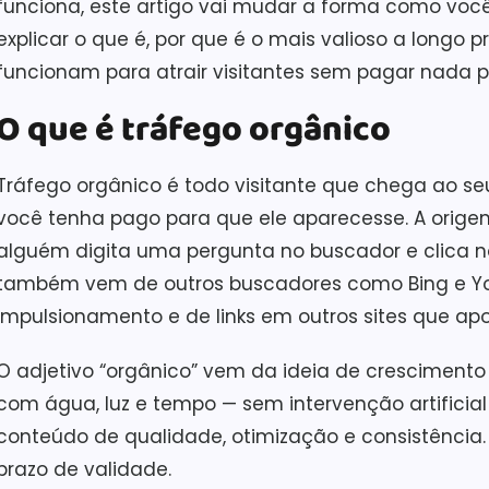
funciona, este artigo vai mudar a forma como você
explicar o que é, por que é o mais valioso a longo 
funcionam para atrair visitantes sem pagar nada po
O que é tráfego orgânico
Tráfego orgânico é todo visitante que chega ao s
você tenha pago para que ele aparecesse. A ori
alguém digita uma pergunta no buscador e clica no
também vem de outros buscadores como Bing e Yo
impulsionamento e de links em outros sites que ap
O adjetivo “orgânico” vem da ideia de cresciment
com água, luz e tempo — sem intervenção artificia
conteúdo de qualidade, otimização e consistênci
prazo de validade.