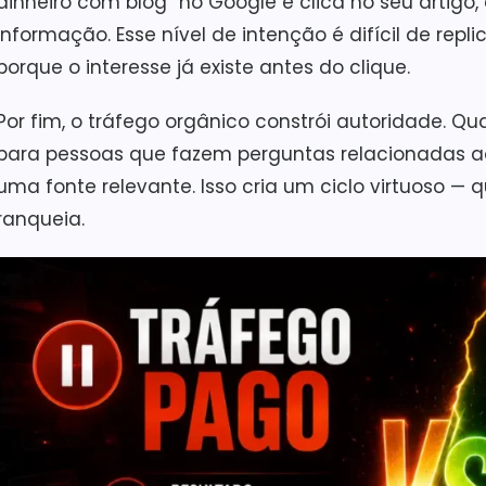
dinheiro com blog” no Google e clica no seu artig
informação. Esse nível de intenção é difícil de rep
porque o interesse já existe antes do clique.
Por fim, o tráfego orgânico constrói autoridade. 
para pessoas que fazem perguntas relacionadas ao
uma fonte relevante. Isso cria um ciclo virtuoso —
ranqueia.