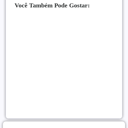
Você Também Pode Gostar:
Como Monetizar um Blog Pequeno Antes dos 10
Mil Acessos
NEGÓCIOS ONLINE
|
Gatilhos Mentais Para Vendas: Psicologia Para
Converter Mais
VENDAS ONLINE
|