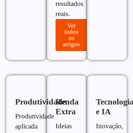
resultados
reais.
Ver
todos
os
artigos
Produtividade
Renda
Tecnologi
Extra
e IA
Produtividade
Ideias
Inovação,
aplicada