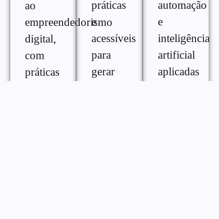
práticas
automação
ao
e
e
empreendedorismo
acessíveis
inteligência
digital,
para
artificial
com
gerar
aplicadas
práticas
renda
ao
e
extra na
crescimento
ferramentas
internet,
digital,
para
com
com
melhorar
diferentes
conteúdos
desempenho,
formas
práticos
consistência
de
para
e
monetização
otimizar
gestão