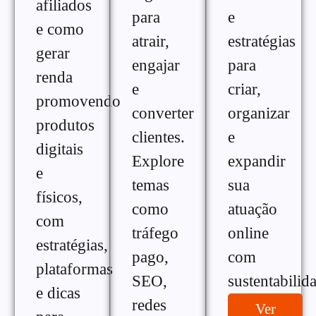
afiliados
para
e
e como
atrair,
estratégias
gerar
engajar
para
renda
e
criar,
promovendo
converter
organizar
produtos
clientes.
e
digitais
Explore
expandir
e
temas
sua
físicos,
como
atuação
com
tráfego
online
estratégias,
pago,
com
plataformas
SEO,
sustentabilid
e dicas
redes
Ver