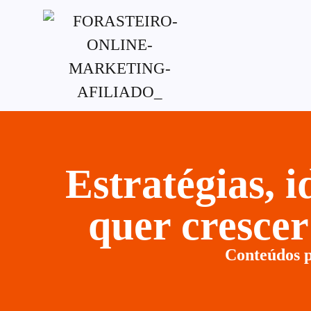
G-XVBZZCFH00pub-5970489886047746AW-
Estratégias, 
quer cresce
Conteúdos p