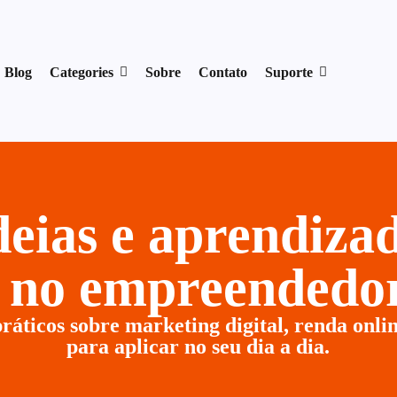
17954400846.
Blog
Categories
Sobre
Contato
Suporte
ideias e aprendiz
r no empreendedor
ráticos sobre marketing digital, renda onlin
para aplicar no seu dia a dia.