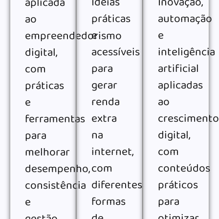
Ideias
Inovação,
aplicada
práticas
automação
ao
e
e
empreendedorismo
acessíveis
inteligência
digital,
para
artificial
com
gerar
aplicadas
práticas
renda
ao
e
extra
crescimento
ferramentas
na
digital,
para
internet,
com
melhorar
com
conteúdos
desempenho,
diferentes
práticos
consistência
formas
para
e
de
otimizar
gestão