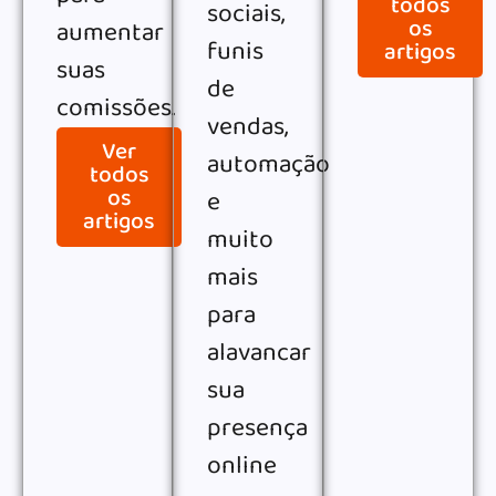
todos
sociais,
os
aumentar
funis
artigos
suas
de
comissões.
vendas,
Ver
automação
todos
os
e
artigos
muito
mais
para
alavancar
sua
presença
online