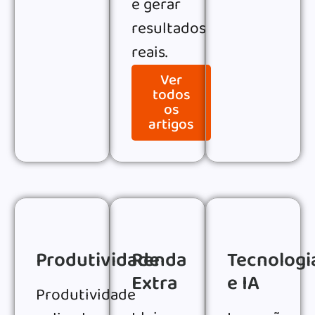
e gerar
resultados
reais.
Ver
todos
os
artigos
Produtividade
Renda
Tecnologi
Extra
e IA
Produtividade