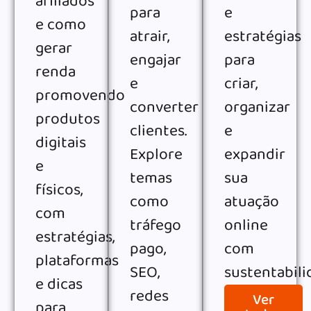
afiliados
para
e
e como
atrair,
estratégias
gerar
engajar
para
renda
e
criar,
promovendo
converter
organizar
produtos
clientes.
e
digitais
Explore
expandir
e
temas
sua
físicos,
como
atuação
com
tráfego
online
estratégias,
pago,
com
plataformas
SEO,
sustentabili
e dicas
redes
Ver
para