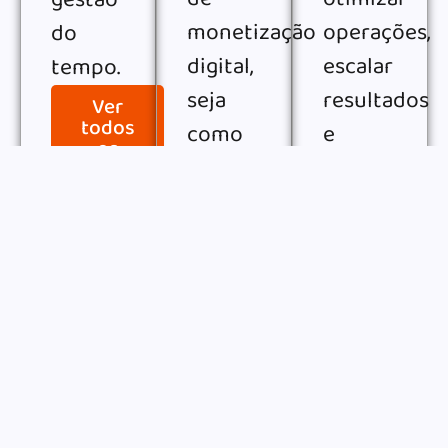
monetização
operações,
do
digital,
escalar
tempo.
seja
resultados
Ver
todos
como
e
os
afiliado,
aumentar
artigos
freelancer,
eficiência.
criador
Ver
todos
de
os
conteúdo
artigos
ou
vendendo
produtos
e