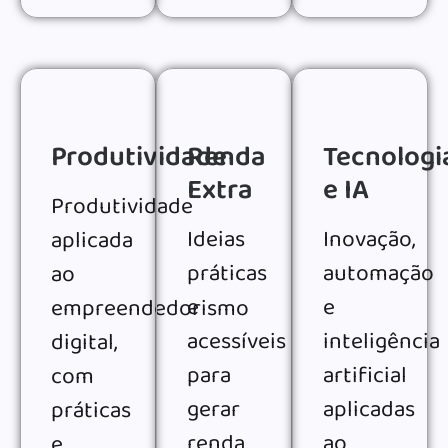
Produtividade
Renda
Tecnologi
Extra
e IA
Produtividade
Ideias
Inovação,
aplicada
práticas
automação
ao
e
e
empreendedorismo
acessíveis
inteligência
digital,
para
artificial
com
gerar
aplicadas
práticas
renda
ao
e