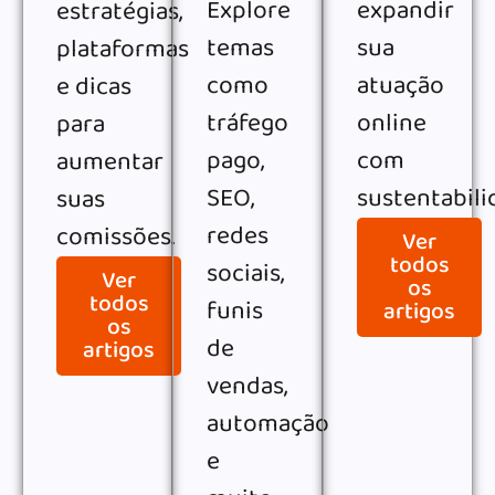
Explore
expandir
estratégias,
temas
sua
plataformas
como
atuação
e dicas
tráfego
online
para
pago,
com
aumentar
SEO,
sustentabili
suas
redes
comissões.
Ver
todos
sociais,
Ver
os
todos
funis
artigos
os
de
artigos
vendas,
automação
e