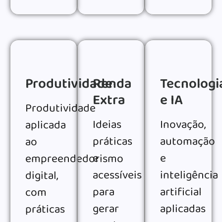
Produtividade
Renda
Tecnologi
Extra
e IA
Produtividade
Ideias
Inovação,
aplicada
práticas
automação
ao
e
e
empreendedorismo
acessíveis
inteligência
digital,
para
artificial
com
gerar
aplicadas
práticas