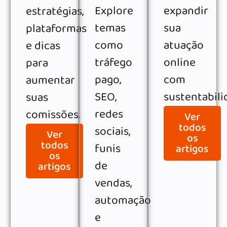
Explore
expandir
estratégias,
temas
sua
plataformas
como
atuação
e dicas
tráfego
online
para
pago,
com
aumentar
SEO,
sustentabili
suas
redes
comissões.
Ver
todos
sociais,
Ver
os
todos
funis
artigos
os
de
artigos
vendas,
automação
e