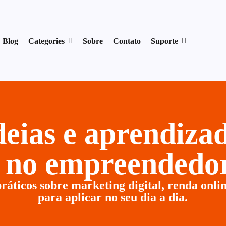
17954400846.
Blog
Categories
Sobre
Contato
Suporte
ideias e aprendiz
r no empreendedor
ráticos sobre marketing digital, renda onlin
para aplicar no seu dia a dia.