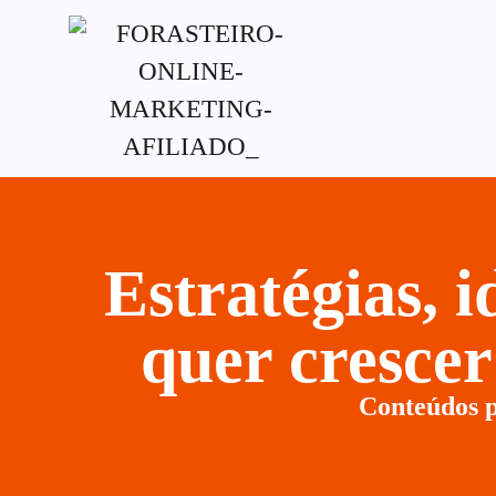
G-XVBZZCFH00pub-5970489886047746AW-
Estratégias, 
quer cresce
Conteúdos p