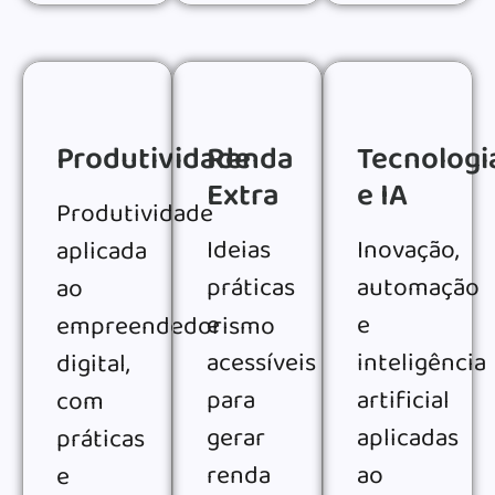
Produtividade
Renda
Tecnologi
Extra
e IA
Produtividade
Ideias
Inovação,
aplicada
práticas
automação
ao
e
e
empreendedorismo
acessíveis
inteligência
digital,
para
artificial
com
gerar
aplicadas
práticas
renda
ao
e