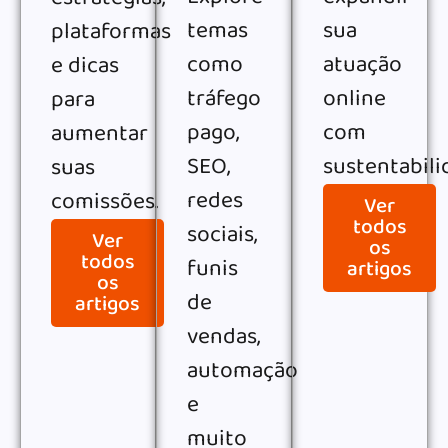
temas
sua
plataformas
como
atuação
e dicas
tráfego
online
para
pago,
com
aumentar
SEO,
sustentabili
suas
redes
comissões.
Ver
todos
sociais,
Ver
os
todos
funis
artigos
os
de
artigos
vendas,
automação
e
muito