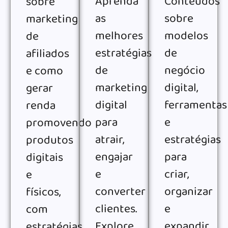
Aprenda
Conteúdos
sobre
as
sobre
marketing
melhores
modelos
de
estratégias
de
afiliados
de
negócio
e como
marketing
digital,
gerar
digital
ferramentas
renda
para
e
promovendo
atrair,
estratégias
produtos
engajar
para
digitais
e
criar,
e
converter
organizar
físicos,
clientes.
e
com
Explore
expandir
estratégias,