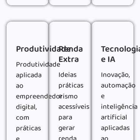
Produtividade
Renda
Tecnologi
Extra
e IA
Produtividade
Ideias
Inovação,
aplicada
práticas
automação
ao
e
e
empreendedorismo
acessíveis
inteligência
digital,
para
artificial
com
gerar
aplicadas
práticas
renda
ao
e