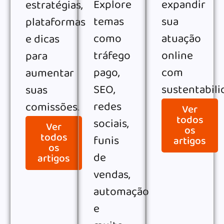
Explore
expandir
estratégias,
temas
sua
plataformas
como
atuação
e dicas
tráfego
online
para
pago,
com
aumentar
SEO,
sustentabili
suas
redes
comissões.
Ver
todos
sociais,
Ver
os
todos
funis
artigos
os
de
artigos
vendas,
automação
e