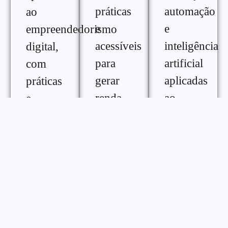
práticas
automação
ao
e
e
empreendedorismo
acessíveis
inteligência
digital,
para
artificial
com
gerar
aplicadas
práticas
renda
ao
e
extra na
crescimento
ferramentas
internet,
digital,
para
com
com
melhorar
diferentes
conteúdos
desempenho,
formas
práticos
consistência
de
para
e
monetização
otimizar
gestão