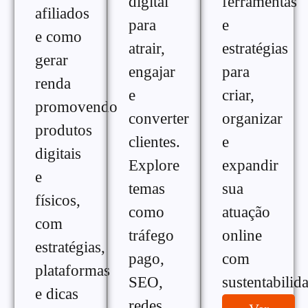
digital
ferramentas
afiliados
para
e
e como
atrair,
estratégias
gerar
engajar
para
renda
e
criar,
promovendo
converter
organizar
produtos
clientes.
e
digitais
Explore
expandir
e
temas
sua
físicos,
como
atuação
com
tráfego
online
estratégias,
pago,
com
plataformas
SEO,
sustentabilid
e dicas
redes