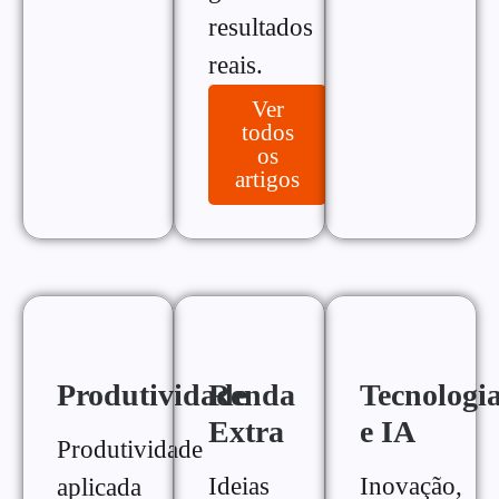
resultados
reais.
Ver
todos
os
artigos
Produtividade
Renda
Tecnologi
Extra
e IA
Produtividade
Ideias
Inovação,
aplicada