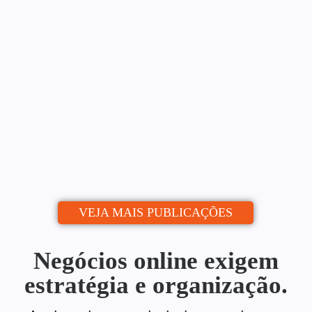
Blog: Do Zero ao Calendário
Editorial
Alessio Araújo
06/07/2026
|
Uma estratégia de conteúdo para blog é o
que separa quem publica de quem...
Continue lendo
VEJA MAIS PUBLICAÇÕES
Negócios online exigem
estratégia e organização.