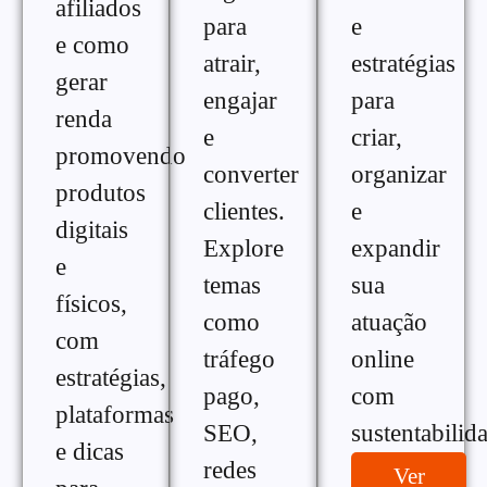
afiliados
para
e
e como
atrair,
estratégias
gerar
engajar
para
renda
e
criar,
promovendo
converter
organizar
produtos
clientes.
e
digitais
Explore
expandir
e
temas
sua
físicos,
como
atuação
com
tráfego
online
estratégias,
pago,
com
plataformas
SEO,
sustentabilid
e dicas
redes
Ver