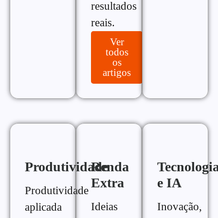
resultados
reais.
Ver
todos
os
artigos
Produtividade
Renda
Tecnologi
Extra
e IA
Produtividade
Ideias
Inovação,
aplicada