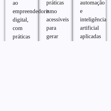
práticas
automação
ao
e
e
empreendedorismo
acessíveis
inteligência
digital,
para
artificial
com
gerar
aplicadas
práticas
renda
ao
e
extra na
crescimento
ferramentas
internet,
digital,
para
com
com
melhorar
diferentes
conteúdos
desempenho,
formas
práticos
consistência
de
para
e
monetização
otimizar
gestão